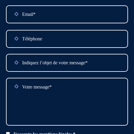
Please
leave
this
field
empty.