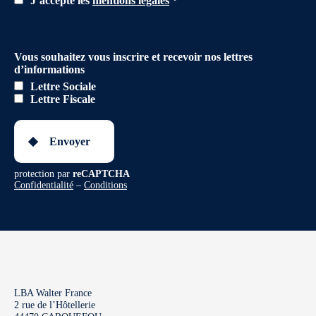
J’accepte les
mentions légales
*
Vous souhaitez vous inscrire et recevoir nos lettres
d’informations
Lettre Sociale
Lettre Fiscale
Envoyer
protection par
reCAPTCHA
Confidentialité
–
Conditions
LBA Walter France
2 rue de l’Hôtellerie