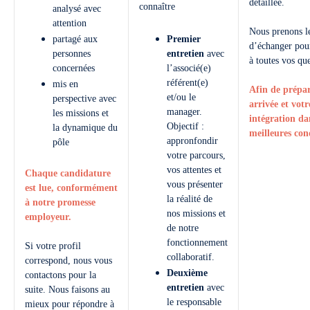
détaillée.
connaître
analysé avec
attention
Nous prenons l
partagé aux
Premier
d’échanger pou
personnes
entretien
avec
à toutes vos que
concernées
l’associé(e)
référent(e)
mis en
Afin de prépar
et/ou le
perspective avec
arrivée et votr
manager.
les missions et
intégration da
Objectif :
la dynamique du
meilleures co
appronfondir
pôle
votre parcours,
vos attentes et
Chaque candidature
vous présenter
est lue, conformément
la réalité de
à notre promesse
nos missions et
employeur.
de notre
fonctionnement
Si votre profil
collaboratif.
correspond, nous vous
Deuxième
contactons pour la
entretien
avec
suite. Nous faisons au
le responsable
mieux pour répondre à