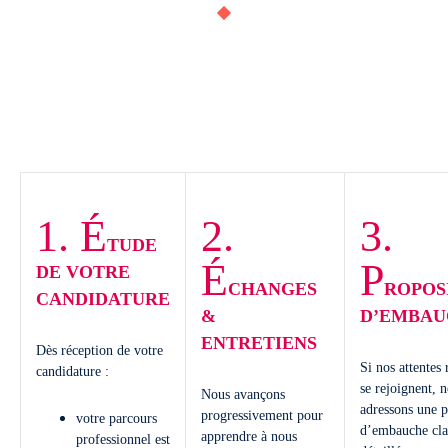
1. É
2.
3.
TUDE
É
P
DE VOTRE
CHANGES
ROPOS
CANDIDATURE
&
D’EMBAU
ENTRETIENS
Dès réception de votre
Si nos attentes 
candidature :
se rejoignent, 
Nous avançons
adressons une p
progressivement pour
votre parcours
d’embauche clai
apprendre à nous
professionnel est