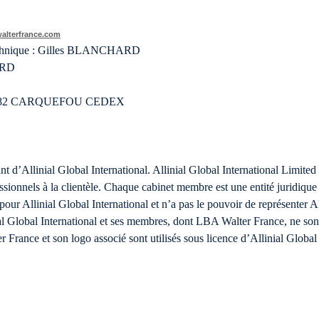
alterfrance.com
 technique : Gilles BLANCHARD
ARD
 – 44482 CARQUEFOU CEDEX
’Allinial Global International. Allinial Global International Limited e
sionnels à la clientèle. Chaque cabinet membre est une entité juridique i
our Allinial Global International et n’a pas le pouvoir de représenter Al
ial Global International et ses membres, dont LBA Walter France, ne so
 France et son logo associé sont utilisés sous licence d’Allinial Global