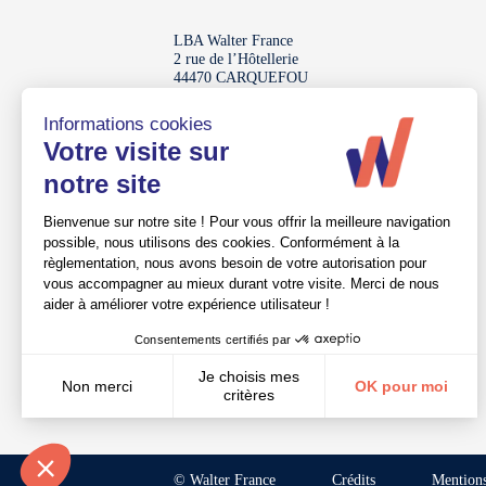
LBA Walter France
2 rue de l’Hôtellerie
44470 CARQUEFOU
Pays de la Loire
Réseau labelisé
Lucie
© Walter France
Crédits
Mentions