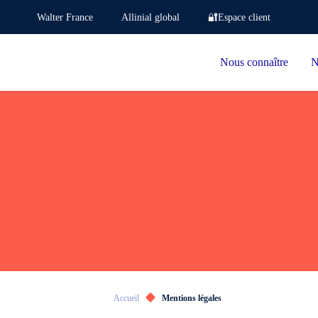
Walter France
Allinial global
🔐Espace client
Nous connaître
N
Accueil
Mentions légales