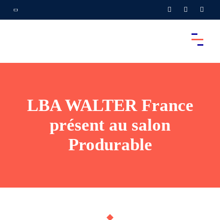
LBA WALTER France
présent au salon
Produrable