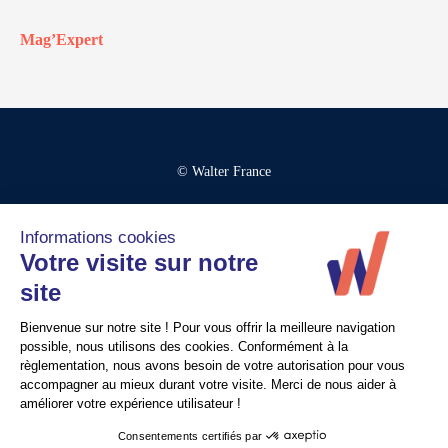
Mag’Expert
© Walter France
Crédits
Mentions légales
Politique de confidentialité
Contact
Recrutement